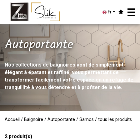
Fr
Autoportante
Nos collections de baignoires vont de simplement
élégant à épatant et raffiné, vous permettant de
transformer facilement votre espace en un refuge de
tranquillité à vous détendre et à profiter de la vie.
Accueil
/
Baignoire
/
Autoportante
/
Samos
/ tous les produits
2
produit(s)