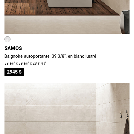
SAMOS
Baignoire autoportante, 39 3/8", en blanc lustré
39
″ x 39
″ x 28
″
3/8
3/8
11/16
2945 $