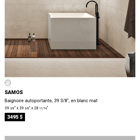
SAMOS
Baignoire autoportante, 39 3/8", en blanc mat
39
″ x 39
″ x 28
″
3/8
3/8
11/16
3495 $